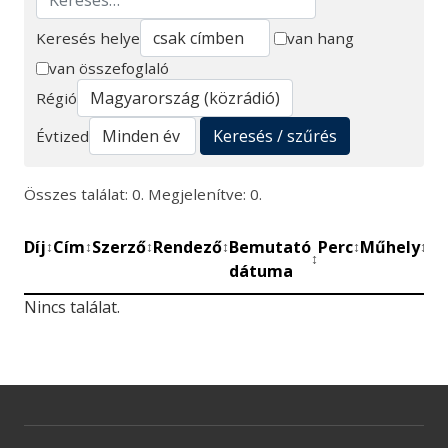
Keresés helye
van hang
van összefoglaló
Keresés
Régió
Keresés / szűrés
Évtized
Összes találat: 0. Megjelenítve: 0.
Díj
Cím
Szerző
Rendező
Bemutató
Perc
Műhely
Mű
↕
↕
↕
↕
↕
↕
↕
dátuma
be
Nincs találat.