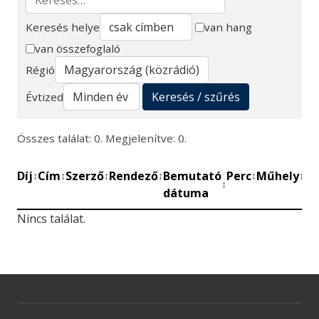
Keresés helye
van hang
van összefoglaló
Keresés
Régió
Keresés / szűrés
Évtized
Összes találat: 0. Megjelenítve: 0.
Díj
Cím
Szerző
Rendező
Bemutató
Perc
Műhely
Mű
↕
↕
↕
↕
↕
↕
↕
dátuma
be
Nincs találat.