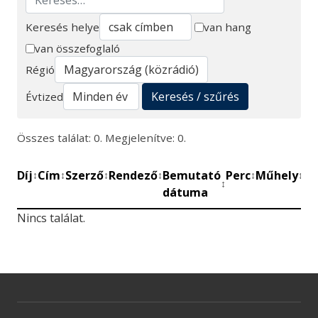
Keresés helye
van hang
van összefoglaló
Keresés
Régió
Keresés / szűrés
Évtized
Összes találat: 0. Megjelenítve: 0.
Díj
Cím
Szerző
Rendező
Bemutató
Perc
Műhely
Mű
↕
↕
↕
↕
↕
↕
↕
dátuma
be
Nincs találat.