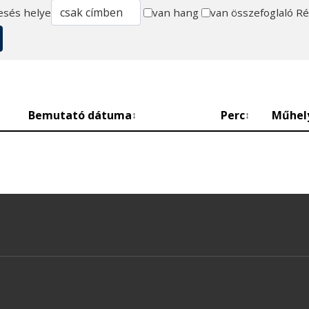
esés helye
van hang
van összefoglaló
Ré
Bemutató dátuma
Perc
Műhel
↕
↕