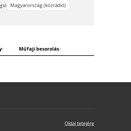
gió
y
Műfaji besorolás
↕
↕
Oldal tetejére