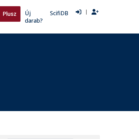
|
Új
ScifiDB
Plusz
darab?