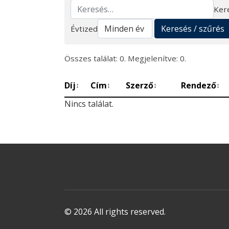
Ker
Keresés
Keresés / szűrés
Évtized
Összes találat: 0. Megjelenítve: 0.
Díj
Cím
Szerző
Rendező
↕
↕
↕
↕
Nincs találat.
© 2026 All rights reserved.