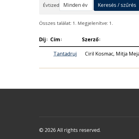
Keresés
Keresés / szűrés
Évtized
Összes találat: 1. Megjelenítve: 1.
Díj
Cím
Szerző
↕
↕
↕
Tantadruj
Ciril Kosmac, Mitja Mej
© 2026 All rights reserved.