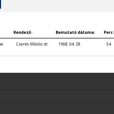
Rendező
Bemutató dátuma
Perc
↕
↕
ak
Cserés Miklós dr.
1968. 04. 28.
54