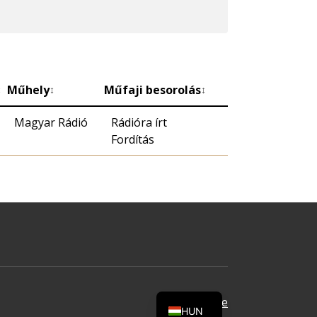
Műhely
Műfaji besorolás
↕
↕
↕
Magyar Rádió
Rádióra írt
Fordítás
Oldal tetejére
HUN