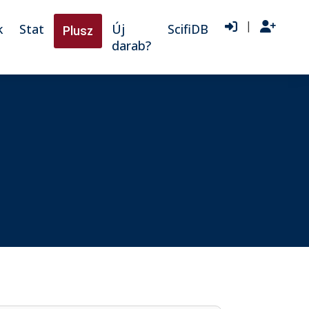
|
k
Stat
Új
ScifiDB
Plusz
darab?