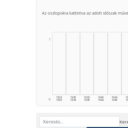
Az oszlopokra kattintva az adott időszak műve
1
1925
1930
1935
1940
1945
1
0
1929
1934
1939
1944
1949
1
Ker