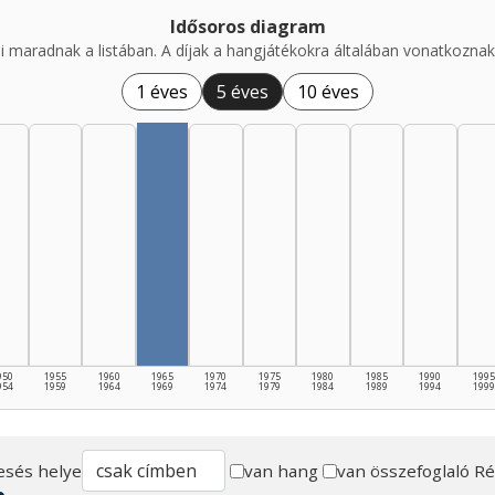
Idősoros diagram
i maradnak a listában. A díjak a hangjátékokra általában vonatkoznak,
1 éves
5 éves
10 éves
950
1955
1960
1965
1970
1975
1980
1985
1990
1995
954
1959
1964
1969
1974
1979
1984
1989
1994
1999
esés helye
van hang
van összefoglaló
Ré