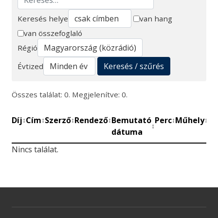
Keresés helye
van hang
van összefoglaló
Keresés
Régió
Keresés / szűrés
Évtized
Összes találat: 0. Megjelenítve: 0.
Díj
Cím
Szerző
Rendező
Bemutató
Perc
Műhely
Mű
↕
↕
↕
↕
↕
↕
↕
dátuma
be
Nincs találat.