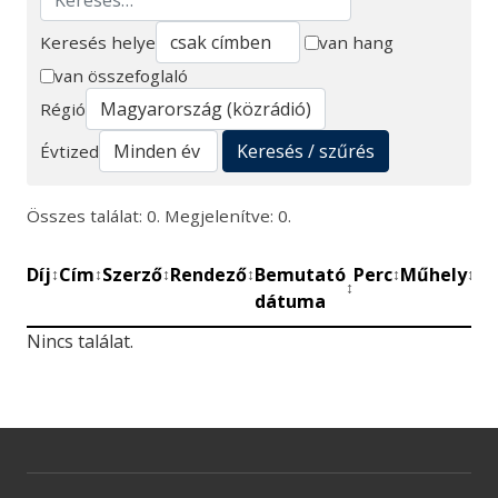
Keresés helye
van hang
van összefoglaló
Keresés
Régió
Keresés / szűrés
Évtized
Összes találat: 0. Megjelenítve: 0.
Díj
Cím
Szerző
Rendező
Bemutató
Perc
Műhely
Mű
↕
↕
↕
↕
↕
↕
↕
dátuma
be
Nincs találat.