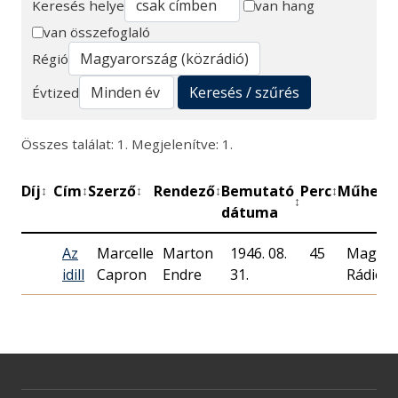
Keresés helye
van hang
van összefoglaló
Keresés
Régió
Keresés / szűrés
Évtized
Összes találat: 1. Megjelenítve: 1.
Díj
Cím
Szerző
Rendező
Bemutató
Perc
Műhely
↕
↕
↕
↕
↕
↕
↕
dátuma
Az
Marcelle
Marton
1946. 08.
45
Magyar
idill
Capron
Endre
31.
Rádió