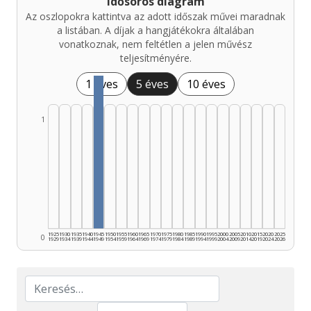
Idősoros diagram
Az oszlopokra kattintva az adott időszak művei maradnak
a listában. A díjak a hangjátékokra általában
vonatkoznak, nem feltétlen a jelen művész
teljesítményére.
1 éves
5 éves
10 éves
1
1925
1930
1935
1940
1945
1950
1955
1960
1965
1970
1975
1980
1985
1990
1995
2000
2005
2010
2015
2020
2025
0
1929
1934
1939
1944
1949
1954
1959
1964
1969
1974
1979
1984
1989
1994
1999
2004
2009
2014
2019
2024
2026