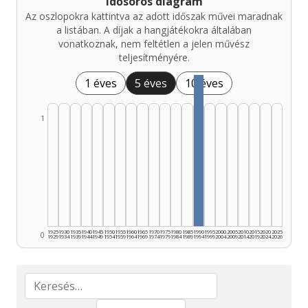
Idősoros diagram
Az oszlopokra kattintva az adott időszak művei maradnak
a listában. A díjak a hangjátékokra általában
vonatkoznak, nem feltétlen a jelen művész
teljesítményére.
1 éves
5 éves
10 éves
1
1925
1930
1935
1940
1945
1950
1955
1960
1965
1970
1975
1980
1985
1990
1995
2000
2005
2010
2015
2020
2025
0
1929
1934
1939
1944
1949
1954
1959
1964
1969
1974
1979
1984
1989
1994
1999
2004
2009
2014
2019
2024
2026