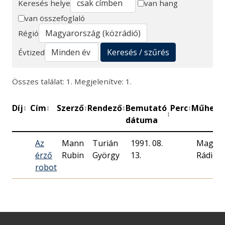
Keresés helye
van hang
van összefoglaló
Keresés
Régió
Keresés / szűrés
Évtized
Összes találat: 1. Megjelenítve: 1.
Díj
Cím
Szerző
Rendező
Bemutató
Perc
Műhely
↕
↕
↕
↕
↕
↕
↕
dátuma
Az
Mann
Turián
1991. 08.
Magya
érző
Rubin
György
13.
Rádió
robot