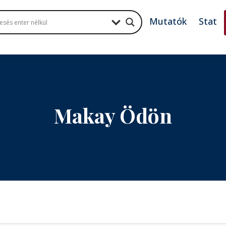
Mutatók
Stat
Makay Ödön