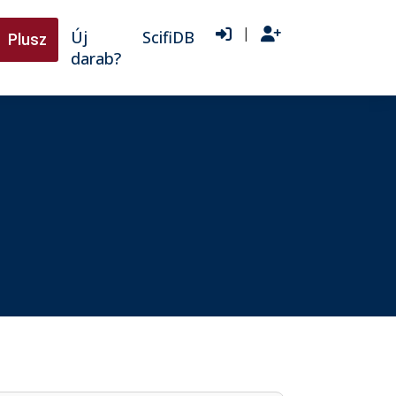
|
Új
ScifiDB
Plusz
darab?