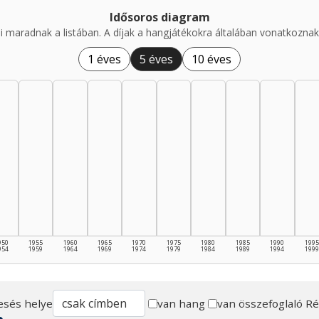
Idősoros diagram
i maradnak a listában. A díjak a hangjátékokra általában vonatkoznak,
1 éves
5 éves
10 éves
950
1955
1960
1965
1970
1975
1980
1985
1990
1995
954
1959
1964
1969
1974
1979
1984
1989
1994
1999
esés helye
van hang
van összefoglaló
Ré