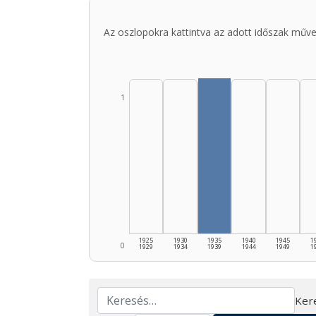
Az oszlopokra kattintva az adott időszak műve
1
1925
1930
1935
1940
1945
1
0
1929
1934
1939
1944
1949
1
Ker