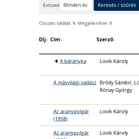
Keresés
Keresés / szűrés
Évtized
Összes találat: 9. Megjelenítve: 9.
Díj
Cím
Szerző
↕
↕
↕
🔈
A bárányka
Lovik Károly
A másvilági vadász
Bródy Sándor, Lo
Rónay György
Az aranypolgár
Lovik Károly
(1958)
Az aranypolgár
Lovik Károly