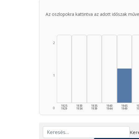
Az oszlopokra kattintva az adott időszak műve
2
1
1925
1930
1935
1940
1945
1
0
1929
1934
1939
1944
1949
1
Ker