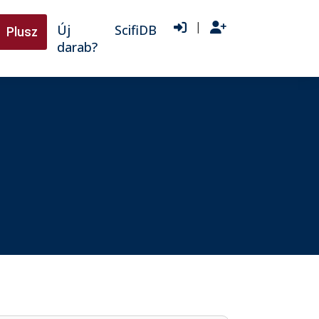
|
Új
ScifiDB
Plusz
darab?