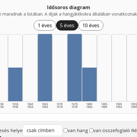
Idősoros diagram
i maradnak a listában. A díjak a hangjátékokra általában vonatkoznak,
1 éves
5 éves
10 éves
950
1955
1960
1965
1970
1975
1980
1985
1990
1995
954
1959
1964
1969
1974
1979
1984
1989
1994
1999
esés helye
van hang
van összefoglaló
Ré