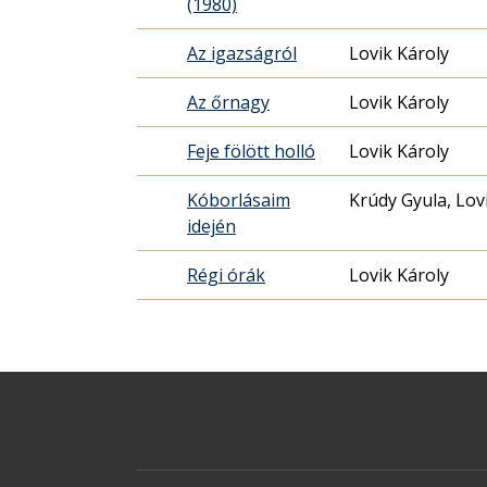
(1980)
Az igazságról
Lovik Károly
Az őrnagy
Lovik Károly
Feje fölött holló
Lovik Károly
Kóborlásaim
Krúdy Gyula, Lo
idején
Régi órák
Lovik Károly