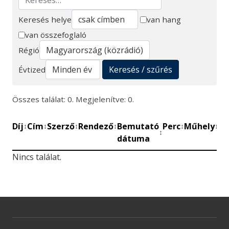
Keresés helye
van hang
van összefoglaló
Keresés
Régió
Keresés / szűrés
Évtized
Összes találat: 0. Megjelenítve: 0.
Díj
Cím
Szerző
Rendező
Bemutató
Perc
Műhely
Mű
↕
↕
↕
↕
↕
↕
↕
dátuma
be
Nincs találat.