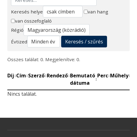
Keresés helye
van hang
van összefoglaló
Keresés
Régió
Keresés / szűrés
Évtized
Összes találat: 0. Megjelenítve: 0.
Díj
Cím
Szerző
Rendező
Bemutató
Perc
Műhely
Mű
↕
↕
↕
↕
↕
↕
↕
dátuma
be
Nincs találat.