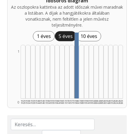
Idősoros diagram
Az oszlopokra kattintva az adott időszak művei maradnak
a listában. A díjak a hangjátékokra általában
vonatkoznak, nem feltétlen a jelen művész
teljesítményére.
1 éves
5 éves
10 éves
1
1925
1930
1935
1940
1945
1950
1955
1960
1965
1970
1975
1980
1985
1990
1995
2000
2005
2010
2015
2020
2025
0
1929
1934
1939
1944
1949
1954
1959
1964
1969
1974
1979
1984
1989
1994
1999
2004
2009
2014
2019
2024
2026