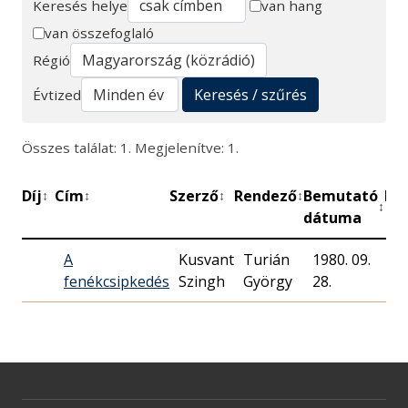
Keresés helye
van hang
van összefoglaló
Keresés
Régió
Keresés / szűrés
Évtized
Összes találat: 1. Megjelenítve: 1.
Díj
Cím
Szerző
Rendező
Bemutató
Pe
↕
↕
↕
↕
↕
dátuma
A
Kusvant
Turián
1980. 09.
fenékcsipkedés
Szingh
György
28.