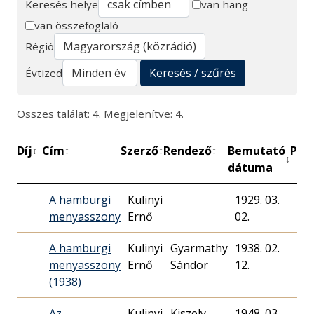
Keresés helye
van hang
van összefoglaló
Keresés
Régió
Keresés / szűrés
Évtized
Összes találat: 4. Megjelenítve: 4.
Díj
Cím
Szerző
Rendező
Bemutató
Per
↕
↕
↕
↕
↕
dátuma
A hamburgi
Kulinyi
1929. 03.
menyasszony
Ernő
02.
A hamburgi
Kulinyi
Gyarmathy
1938. 02.
11
menyasszony
Ernő
Sándor
12.
(1938)
Az
Kulinyi
Kiszely
1948. 03.
95