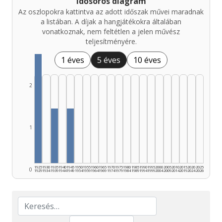
Idősoros diagram
Az oszlopokra kattintva az adott időszak művei maradnak
a listában. A díjak a hangjátékokra általában
vonatkoznak, nem feltétlen a jelen művész
teljesítményére.
1 éves
5 éves
10 éves
2
1
1925
1930
1935
1940
1945
1950
1955
1960
1965
1970
1975
1980
1985
1990
1995
2000
2005
2010
2015
2020
2025
0
1929
1934
1939
1944
1949
1954
1959
1964
1969
1974
1979
1984
1989
1994
1999
2004
2009
2014
2019
2024
2026