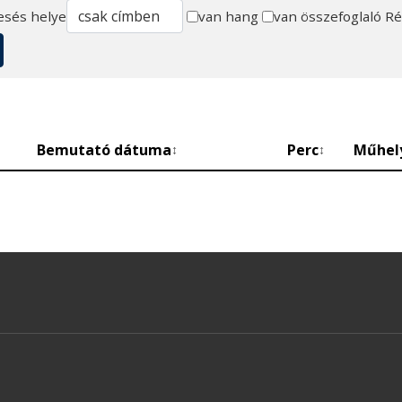
esés helye
van hang
van összefoglaló
Ré
Bemutató dátuma
Perc
Műhel
↕
↕