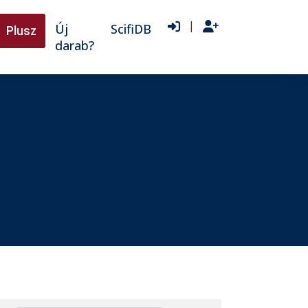
|
Új
ScifiDB
Plusz
darab?