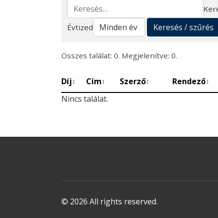
Ker
Keresés
Keresés / szűrés
Évtized
Összes találat: 0. Megjelenítve: 0.
Díj
Cím
Szerző
Rendező
↕
↕
↕
↕
Nincs találat.
© 2026 All rights reserved.