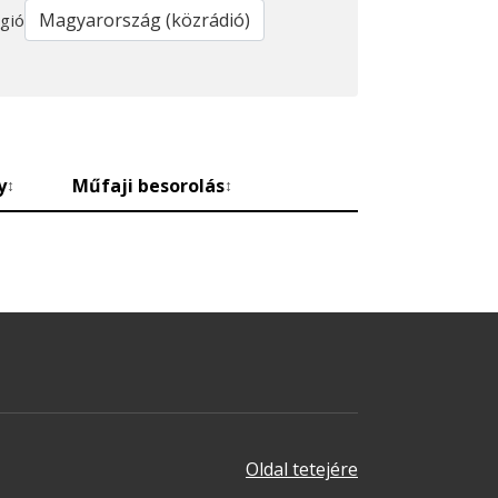
gió
y
Műfaji besorolás
↕
↕
Oldal tetejére