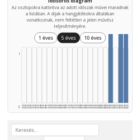
Idősoros diagram
Az oszlopokra kattintva az adott időszak művei maradnak
a listában. A díjak a hangjátékokra általában
vonatkoznak, nem feltétlen a jelen művész
teljesítményére.
1 éves
5 éves
10 éves
1
1925
1930
1935
1940
1945
1950
1955
1960
1965
1970
1975
1980
1985
1990
1995
2000
2005
2010
2015
2020
2025
0
1929
1934
1939
1944
1949
1954
1959
1964
1969
1974
1979
1984
1989
1994
1999
2004
2009
2014
2019
2024
2026