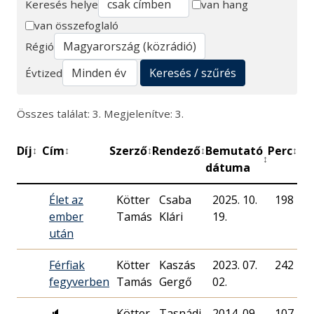
Keresés helye
van hang
van összefoglaló
Keresés
Régió
Keresés / szűrés
Évtized
Összes találat: 3. Megjelenítve: 3.
Díj
Cím
Szerző
Rendező
Bemutató
Perc
Mű
↕
↕
↕
↕
↕
↕
dátuma
Élet az
Kötter
Csaba
2025. 10.
198
M
ember
Tamás
Klári
19.
után
Férfiak
Kötter
Kaszás
2023. 07.
242
M
fegyverben
Tamás
Gergő
02.
🔈
Kötter
Tasnádi
2014. 09.
107
T