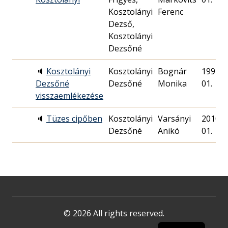
Kosztolányi
Ferenc
Dezső,
Kosztolányi
Dezsőné
🔈
Kosztolányi
Kosztolányi
Bognár
1997. 1
Dezsőné
Dezsőné
Monika
01.
visszaemlékezése
🔈
Tüzes cipőben
Kosztolányi
Varsányi
2010. 1
Dezsőné
Anikó
01.
© 2026 All rights reserved.