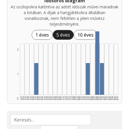
Idősoros diagram
Az oszlopokra kattintva az adott időszak művei maradnak
a listában. A díjak a hangjátékokra általában
vonatkoznak, nem feltétlen a jelen művész
teljesítményére.
1 éves
5 éves
10 éves
2
1
1925
1930
1935
1940
1945
1950
1955
1960
1965
1970
1975
1980
1985
1990
1995
2000
2005
2010
2015
2020
2025
0
1929
1934
1939
1944
1949
1954
1959
1964
1969
1974
1979
1984
1989
1994
1999
2004
2009
2014
2019
2024
2026