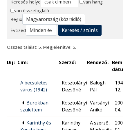
Keresés helye
van hang
van összefoglaló
Keresés
Régió
Keresés / szűrés
Évtized
Összes találat: 5. Megjelenítve: 5.
Díj
Cím
Szerző
Rendező
Bemuta
↕
↕
↕
↕
dátum
A becsületes
Kosztolányi
Balogh
1942. 0
város (1942)
Dezsőné
Pál
12.
🔈
Burokban
Kosztolányi
Varsányi
2005. 0
születtem
Dezsőné
Anikó
04.
🔈
Karinthy és
Karinthy
A szerző,
2009. 0
Kosztolányi
Frigyes,
Markovits
01.