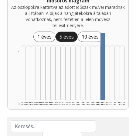
Idősoros diagram
Az oszlopokra kattintva az adott időszak művei maradnak
a listában. A díjak a hangjátékokra általában
vonatkoznak, nem feltétlen a jelen művész
teljesítményére.
1 éves
5 éves
10 éves
1
1925
1930
1935
1940
1945
1950
1955
1960
1965
1970
1975
1980
1985
1990
1995
2000
2005
2010
2015
2020
2025
0
1929
1934
1939
1944
1949
1954
1959
1964
1969
1974
1979
1984
1989
1994
1999
2004
2009
2014
2019
2024
2026