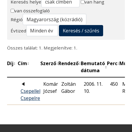
Keresés helye
van hang
van összefoglaló
Keresés
Régió
Keresés / szűrés
Évtized
Összes találat: 1. Megjelenítve: 1.
Díj
Cím
Szerző
Rendező
Bemutató
Perc
Műhe
↕
↕
↕
↕
↕
↕
dátuma
🔈
Komár
Zoltán
2006. 11.
450
Mag
Csepellel
József
Gábor
10.
Rád
Csepelre