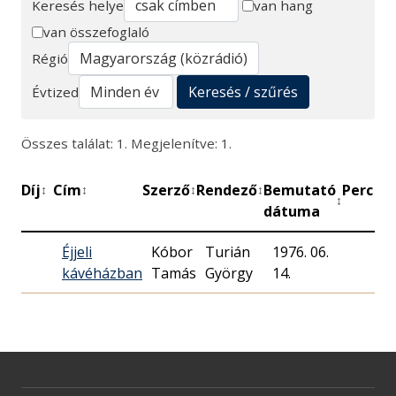
Keresés helye
van hang
van összefoglaló
Keresés
Régió
Keresés / szűrés
Évtized
Összes találat: 1. Megjelenítve: 1.
Díj
Cím
Szerző
Rendező
Bemutató
Perc
M
↕
↕
↕
↕
↕
↕
dátuma
Éjjeli
Kóbor
Turián
1976. 06.
kávéházban
Tamás
György
14.
R