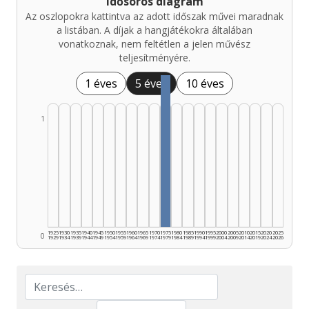
Idősoros diagram
Az oszlopokra kattintva az adott időszak művei maradnak
a listában. A díjak a hangjátékokra általában
vonatkoznak, nem feltétlen a jelen művész
teljesítményére.
1 éves
5 éves
10 éves
1
1925
1930
1935
1940
1945
1950
1955
1960
1965
1970
1975
1980
1985
1990
1995
2000
2005
2010
2015
2020
2025
0
1929
1934
1939
1944
1949
1954
1959
1964
1969
1974
1979
1984
1989
1994
1999
2004
2009
2014
2019
2024
2026