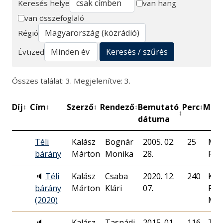
Keresés helye
van hang
van összefoglaló
Keresés
Régió
Keresés / szűrés
Évtized
Összes találat: 3. Megjelenítve: 3.
Díj
Cím
Szerző
Rendező
Bemutató
Perc
Műhe
↕
↕
↕
↕
↕
↕
dátuma
Téli
Kalász
Bognár
2005. 02.
25
Mag
bárány
Márton
Monika
28.
Rád
🔈
Téli
Kalász
Csaba
2020. 12.
240
Kan
bárány
Márton
Klári
07.
Pro
(2020)
MT
🔈
Kalász
Tasnádi
2015. 01.
116
Thá