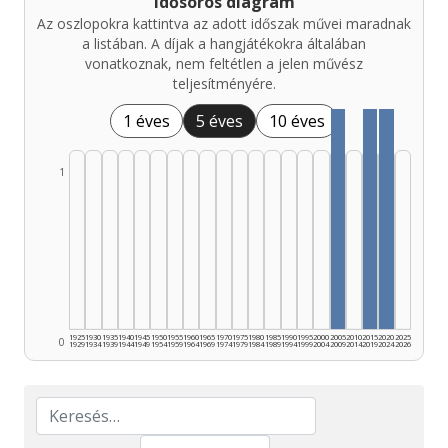
Idősoros diagram
Az oszlopokra kattintva az adott időszak művei maradnak
a listában. A díjak a hangjátékokra általában
vonatkoznak, nem feltétlen a jelen művész
teljesítményére.
1 éves
5 éves
10 éves
1
1925
1930
1935
1940
1945
1950
1955
1960
1965
1970
1975
1980
1985
1990
1995
2000
2005
2010
2015
2020
2025
0
1929
1934
1939
1944
1949
1954
1959
1964
1969
1974
1979
1984
1989
1994
1999
2004
2009
2014
2019
2024
2026