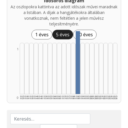
Idősoros diagram
Az oszlopokra kattintva az adott időszak művei maradnak
a listában. A díjak a hangjátékokra általában
vonatkoznak, nem feltétlen a jelen művész
teljesítményére.
1 éves
5 éves
10 éves
1
1925
1930
1935
1940
1945
1950
1955
1960
1965
1970
1975
1980
1985
1990
1995
2000
2005
2010
2015
2020
2025
0
1929
1934
1939
1944
1949
1954
1959
1964
1969
1974
1979
1984
1989
1994
1999
2004
2009
2014
2019
2024
2026