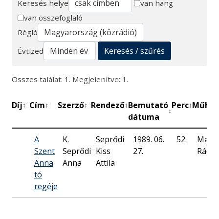
Keresés helye
van hang
van összefoglaló
Keresés
Régió
Keresés / szűrés
Évtized
Összes találat: 1. Megjelenítve: 1.
Díj
Cím
Szerző
Rendező
Bemutató
Perc
Műhel
↕
↕
↕
↕
↕
↕
dátuma
A
K.
Seprődi
1989. 06.
52
Magy
Szent
Seprődi
Kiss
27.
Rádió
Anna
Anna
Attila
tó
regéje