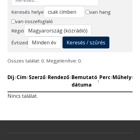
Keresés helye
van hang
van összefoglaló
Keresés
Régió
Keresés / szűrés
Évtized
Összes találat: 0. Megjelenítve: 0.
Díj
Cím
Szerző
Rendező
Bemutató
Perc
Műhely
Mű
↕
↕
↕
↕
↕
↕
↕
dátuma
be
Nincs találat.