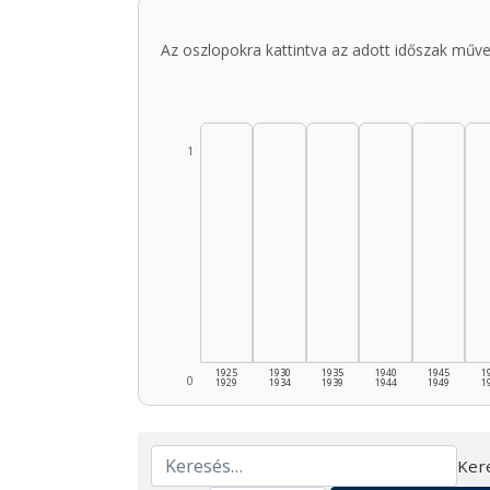
Az oszlopokra kattintva az adott időszak műve
1
1925
1930
1935
1940
1945
1
0
1929
1934
1939
1944
1949
1
Ker