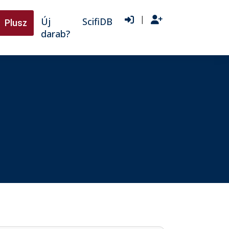
|
Új
ScifiDB
Plusz
darab?