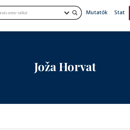
Mutatók
Stat
Joža Horvat