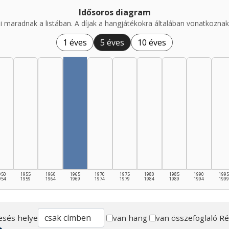
Idősoros diagram
i maradnak a listában. A díjak a hangjátékokra általában vonatkoznak,
1 éves
5 éves
10 éves
950
1955
1960
1965
1970
1975
1980
1985
1990
1995
954
1959
1964
1969
1974
1979
1984
1989
1994
1999
esés helye
van hang
van összefoglaló
Ré