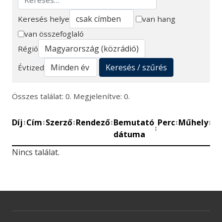
Keresés helye
van hang
van összefoglaló
Keresés
Régió
Keresés / szűrés
Évtized
Összes találat: 0. Megjelenítve: 0.
Díj
Cím
Szerző
Rendező
Bemutató
Perc
Műhely
Mű
↕
↕
↕
↕
↕
↕
↕
dátuma
be
Nincs találat.