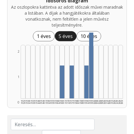
Idősoros diagram
Az oszlopokra kattintva az adott időszak művei maradnak
a listában. A díjak a hangjátékokra általában
vonatkoznak, nem feltétlen a jelen művész
teljesítményére.
1 éves
5 éves
10 éves
2
1
1925
1930
1935
1940
1945
1950
1955
1960
1965
1970
1975
1980
1985
1990
1995
2000
2005
2010
2015
2020
2025
0
1929
1934
1939
1944
1949
1954
1959
1964
1969
1974
1979
1984
1989
1994
1999
2004
2009
2014
2019
2024
2026