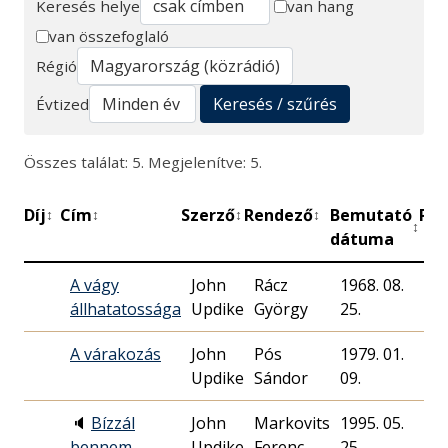
Keresés helye
van hang
van összefoglaló
Keresés
Régió
Keresés / szűrés
Évtized
Összes találat: 5. Megjelenítve: 5.
Díj
Cím
Szerző
Rendező
Bemutató
Per
↕
↕
↕
↕
↕
dátuma
A vágy
John
Rácz
1968. 08.
állhatatossága
Updike
György
25.
A várakozás
John
Pós
1979. 01.
39
Updike
Sándor
09.
🔈
Bízzál
John
Markovits
1995. 05.
24
bennem
Updike
Ferenc
25.