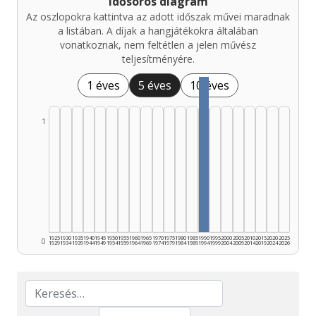
Idősoros diagram
Az oszlopokra kattintva az adott időszak művei maradnak
a listában. A díjak a hangjátékokra általában
vonatkoznak, nem feltétlen a jelen művész
teljesítményére.
1 éves
5 éves
10 éves
1
1925
1930
1935
1940
1945
1950
1955
1960
1965
1970
1975
1980
1985
1990
1995
2000
2005
2010
2015
2020
2025
0
1929
1934
1939
1944
1949
1954
1959
1964
1969
1974
1979
1984
1989
1994
1999
2004
2009
2014
2019
2024
2026