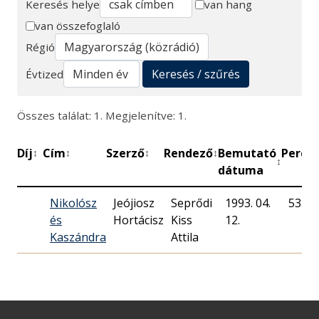
Keresés helye
van hang
van összefoglaló
Keresés
Régió
Keresés / szűrés
Évtized
Összes találat: 1. Megjelenítve: 1.
Díj
Cím
Szerző
Rendező
Bemutató
Perc
M
↕
↕
↕
↕
↕
↕
dátuma
Nikolósz
Jeójiosz
Seprődi
1993. 04.
53
és
Hortácisz
Kiss
12.
Kaszándra
Attila