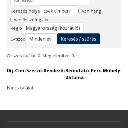
Keresés helye
van hang
van összefoglaló
Keresés
Régió
Keresés / szűrés
Évtized
Összes találat: 0. Megjelenítve: 0.
Díj
Cím
Szerző
Rendező
Bemutató
Perc
Műhely
Mű
↕
↕
↕
↕
↕
↕
↕
dátuma
be
Nincs találat.