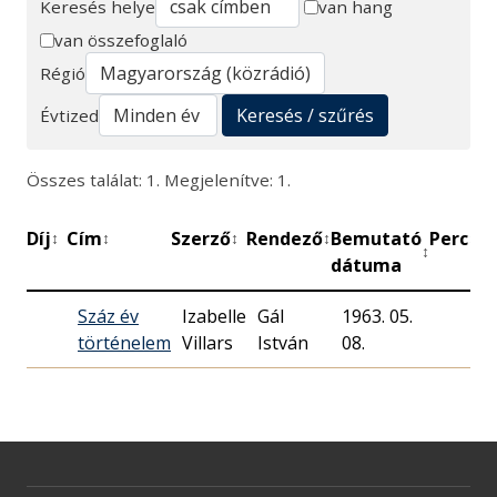
Keresés helye
van hang
van összefoglaló
Keresés
Régió
Keresés / szűrés
Évtized
Összes találat: 1. Megjelenítve: 1.
Díj
Cím
Szerző
Rendező
Bemutató
Perc
M
↕
↕
↕
↕
↕
↕
dátuma
Száz év
Izabelle
Gál
1963. 05.
történelem
Villars
István
08.
R