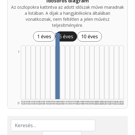
Idősoros diagram
Az oszlopokra kattintva az adott időszak művei maradnak
a listában. A díjak a hangjátékokra általában
vonatkoznak, nem feltétlen a jelen művész
teljesítményére.
1 éves
5 éves
10 éves
1
1925
1930
1935
1940
1945
1950
1955
1960
1965
1970
1975
1980
1985
1990
1995
2000
2005
2010
2015
2020
2025
0
1929
1934
1939
1944
1949
1954
1959
1964
1969
1974
1979
1984
1989
1994
1999
2004
2009
2014
2019
2024
2026