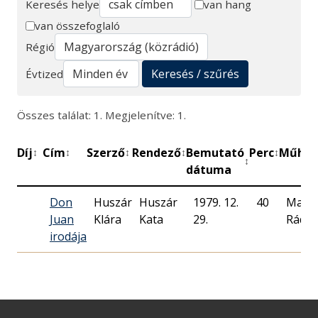
Keresés helye
van hang
van összefoglaló
Keresés
Régió
Keresés / szűrés
Évtized
Összes találat: 1. Megjelenítve: 1.
Díj
Cím
Szerző
Rendező
Bemutató
Perc
Műhel
↕
↕
↕
↕
↕
↕
dátuma
Don
Huszár
Huszár
1979. 12.
40
Magy
Juan
Klára
Kata
29.
Rádió
irodája