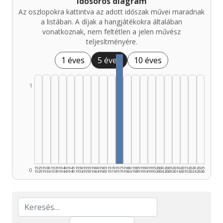
Idősoros diagram
Az oszlopokra kattintva az adott időszak művei maradnak
a listában. A díjak a hangjátékokra általában
vonatkoznak, nem feltétlen a jelen művész
teljesítményére.
1 éves
5 éves
10 éves
1
1925
1930
1935
1940
1945
1950
1955
1960
1965
1970
1975
1980
1985
1990
1995
2000
2005
2010
2015
2020
2025
0
1929
1934
1939
1944
1949
1954
1959
1964
1969
1974
1979
1984
1989
1994
1999
2004
2009
2014
2019
2024
2026