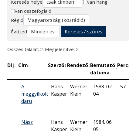
Keresés helye
van hang
van összefoglaló
Keresés
Régió
Keresés / szűrés
Évtized
Összes találat: 2. Megjelenítve: 2.
Díj
Cím
Szerző
Rendező
Bemutató
Perc
Mű
↕
↕
↕
↕
↕
↕
dátuma
A
Hans
Werner
1988. 02.
57
M
meggyilkolt
Kasper
Klein
04.
R
daru
Nász
Hans
Werner
1984. 06.
M
Kasper
Klein
05.
R