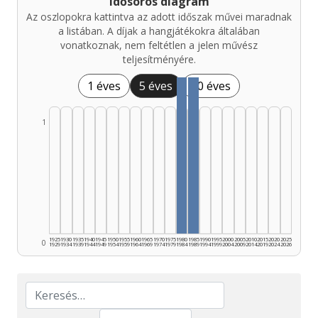
Idősoros diagram
Az oszlopokra kattintva az adott időszak művei maradnak
a listában. A díjak a hangjátékokra általában
vonatkoznak, nem feltétlen a jelen művész
teljesítményére.
1 éves
5 éves
10 éves
1
1925
1930
1935
1940
1945
1950
1955
1960
1965
1970
1975
1980
1985
1990
1995
2000
2005
2010
2015
2020
2025
0
1929
1934
1939
1944
1949
1954
1959
1964
1969
1974
1979
1984
1989
1994
1999
2004
2009
2014
2019
2024
2026