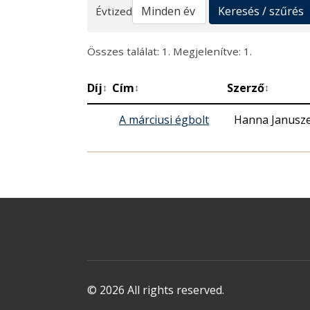
Keresés
Keresés / szűrés
Évtized
Összes találat: 1. Megjelenítve: 1.
Díj
Cím
Szerző
↕
↕
↕
A márciusi égbolt
Hanna Janusz
© 2026 All rights reserved.