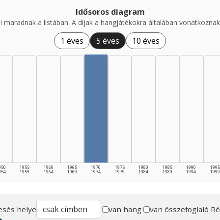
Idősoros diagram
i maradnak a listában. A díjak a hangjátékokra általában vonatkoznak,
1 éves
5 éves
10 éves
950
1955
1960
1965
1970
1975
1980
1985
1990
1995
954
1959
1964
1969
1974
1979
1984
1989
1994
1999
esés helye
van hang
van összefoglaló
Ré