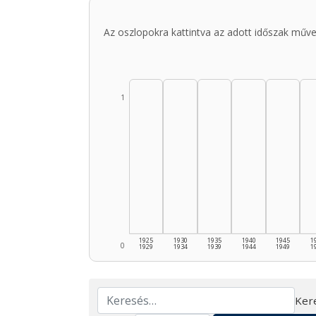
Az oszlopokra kattintva az adott időszak műve
1
1925
1930
1935
1940
1945
1
0
1929
1934
1939
1944
1949
1
Ker