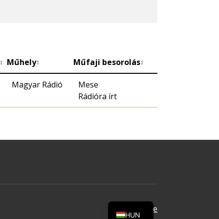
Műhely
Műfaji besorolás
↕
↕
↕
Magyar Rádió
Mese
Rádióra írt
Oldal tetejére
HUN