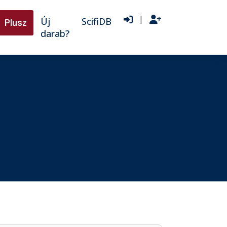
|
Új
ScifiDB
Plusz
darab?