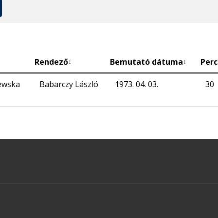
Rendező
Bemutató dátuma
Perc
↕
↕
ewska
Babarczy László
1973. 04. 03.
30