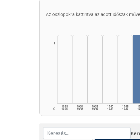
Az oszlopokra kattintva az adott időszak műve
1
1925
1930
1935
1940
1945
1
0
1929
1934
1939
1944
1949
1
Ker