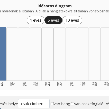
Idősoros diagram
i maradnak a listában. A díjak a hangjátékokra általában vonatkoznak,
1 éves
5 éves
10 éves
950
1955
1960
1965
1970
1975
1980
1985
1990
1995
954
1959
1964
1969
1974
1979
1984
1989
1994
1999
esés helye
van hang
van összefoglaló
Ré