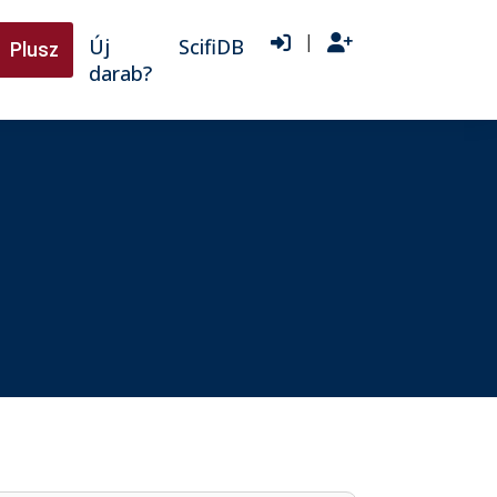
|
Új
ScifiDB
Plusz
darab?