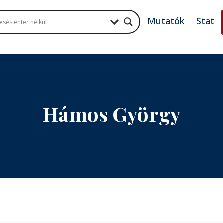
Mutatók
Stat
Hámos György