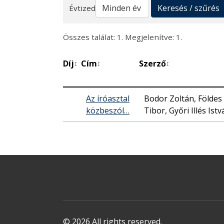
Keresés
Keresés / szűrés
Évtized
Összes találat: 1. Megjelenítve: 1.
Díj
Cím
Szerző
↕
↕
↕
Az íróasztal
Bodor Zoltán, Földes
közbeszól…
Tibor, Győri Illés Ist
© 2026 All rights reserved.