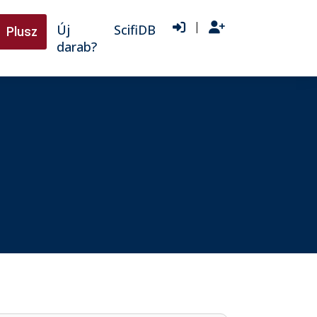
|
Új
ScifiDB
Plusz
darab?