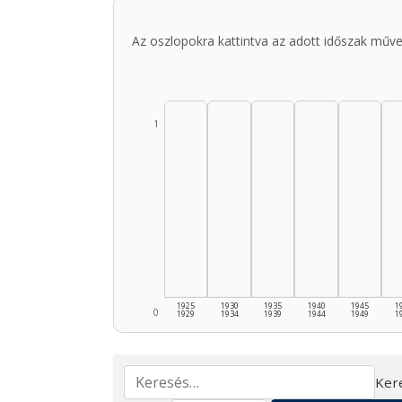
Az oszlopokra kattintva az adott időszak műve
1
1925
1930
1935
1940
1945
1
0
1929
1934
1939
1944
1949
1
Ker