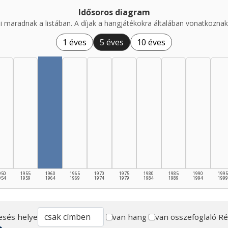
Idősoros diagram
i maradnak a listában. A díjak a hangjátékokra általában vonatkoznak,
1 éves
5 éves
10 éves
950
1955
1960
1965
1970
1975
1980
1985
1990
1995
954
1959
1964
1969
1974
1979
1984
1989
1994
1999
esés helye
van hang
van összefoglaló
Ré