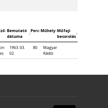
ező
Bemutató
Perc
Műhely
Műfaji
↕
↕
↕
↕
↕
dátuma
besorolás
on
1963. 03.
80
Magyar
es
02.
Rádió