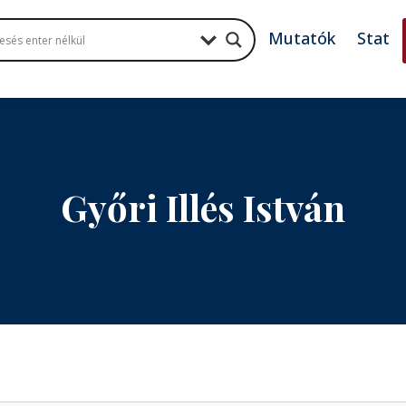
Mutatók
Stat
Győri Illés István