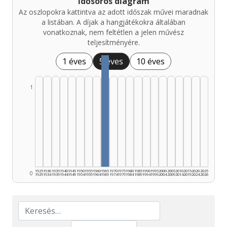
Idősoros diagram
Az oszlopokra kattintva az adott időszak művei maradnak
a listában. A díjak a hangjátékokra általában
vonatkoznak, nem feltétlen a jelen művész
teljesítményére.
1 éves
5 éves
10 éves
1
1925
1930
1935
1940
1945
1950
1955
1960
1965
1970
1975
1980
1985
1990
1995
2000
2005
2010
2015
2020
2025
0
1929
1934
1939
1944
1949
1954
1959
1964
1969
1974
1979
1984
1989
1994
1999
2004
2009
2014
2019
2024
2026