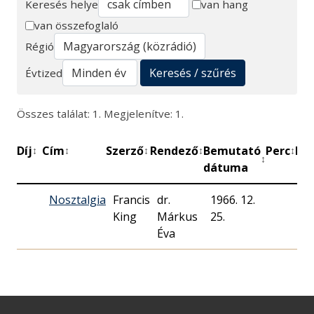
Keresés helye
van hang
van összefoglaló
Keresés
Régió
Keresés / szűrés
Évtized
Összes találat: 1. Megjelenítve: 1.
Díj
Cím
Szerző
Rendező
Bemutató
Perc
Mű
↕
↕
↕
↕
↕
↕
dátuma
Nosztalgia
Francis
dr.
1966. 12.
M
King
Márkus
25.
Rá
Éva