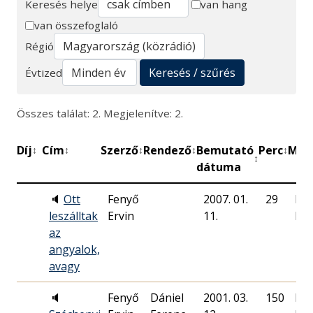
Keresés helye
van hang
van összefoglaló
Keresés
Régió
Keresés / szűrés
Évtized
Összes találat: 2. Megjelenítve: 2.
Díj
Cím
Szerző
Rendező
Bemutató
Perc
Műh
↕
↕
↕
↕
↕
↕
dátuma
🔈
Ott
Fenyő
2007. 01.
29
Ma
leszálltak
Ervin
11.
Rád
az
angyalok,
avagy
🔈
Fenyő
Dániel
2001. 03.
150
Ma