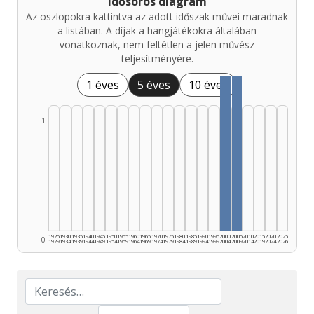
Idősoros diagram
Az oszlopokra kattintva az adott időszak művei maradnak
a listában. A díjak a hangjátékokra általában
vonatkoznak, nem feltétlen a jelen művész
teljesítményére.
1 éves
5 éves
10 éves
1
1925
1930
1935
1940
1945
1950
1955
1960
1965
1970
1975
1980
1985
1990
1995
2000
2005
2010
2015
2020
2025
0
1929
1934
1939
1944
1949
1954
1959
1964
1969
1974
1979
1984
1989
1994
1999
2004
2009
2014
2019
2024
2026