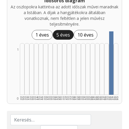
Idősoros diagram
Az oszlopokra kattintva az adott időszak művei maradnak
a listában. A díjak a hangjátékokra általában
vonatkoznak, nem feltétlen a jelen művész
teljesítményére.
1 éves
5 éves
10 éves
1
1925
1930
1935
1940
1945
1950
1955
1960
1965
1970
1975
1980
1985
1990
1995
2000
2005
2010
2015
2020
2025
0
1929
1934
1939
1944
1949
1954
1959
1964
1969
1974
1979
1984
1989
1994
1999
2004
2009
2014
2019
2024
2026