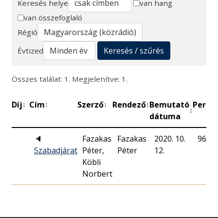
Keresés helye
van hang
van összefoglaló
Keresés
Régió
Keresés / szűrés
Évtized
Összes találat: 1. Megjelenítve: 1.
Díj
Cím
Szerző
Rendező
Bemutató
Perc
M
↕
↕
↕
↕
↕
↕
dátuma
🔈
Fazakas
Fazakas
2020. 10.
96
Szabadjárat
Péter,
Péter
12.
Köbli
Norbert