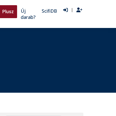
|
Új
ScifiDB
Plusz
darab?