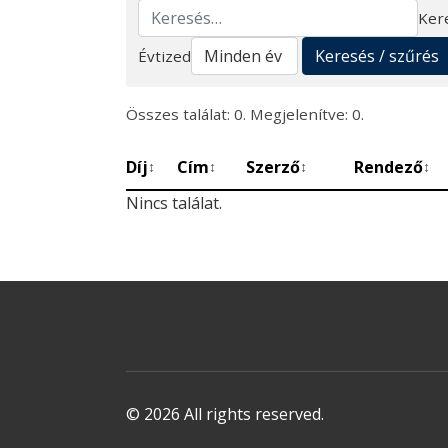
Ker
Keresés
Keresés / szűrés
Évtized
Összes találat: 0. Megjelenítve: 0.
Díj
Cím
Szerző
Rendező
↕
↕
↕
↕
Nincs találat.
© 2026 All rights reserved.