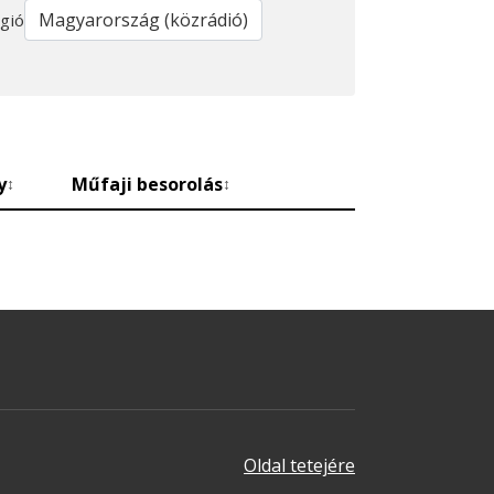
gió
y
Műfaji besorolás
↕
↕
Oldal tetejére