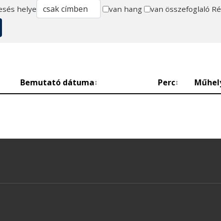
esés helye
van hang
van összefoglaló
Ré
Bemutató dátuma
Perc
Műhel
↕
↕