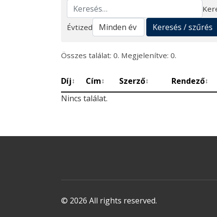
Ker
Keresés
Keresés / szűrés
Évtized
Összes találat: 0. Megjelenítve: 0.
Díj
Cím
Szerző
Rendező
↕
↕
↕
↕
Nincs találat.
© 2026 All rights reserved.