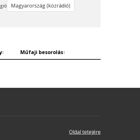
gió
y
Műfaji besorolás
↕
↕
Oldal tetejére