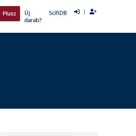
|
Új
ScifiDB
Plusz
darab?