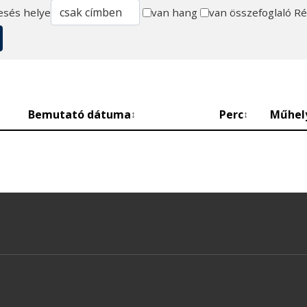
esés helye
van hang
van összefoglaló
Ré
Bemutató dátuma
Perc
Műhel
↕
↕