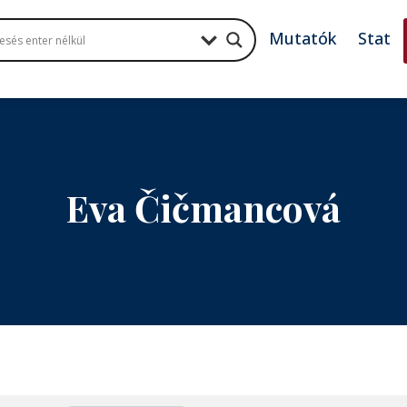
Mutatók
Stat
Eva Čičmancová