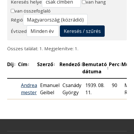
Keresés helye
van hang
van összefoglaló
Keresés
Régió
Keresés / szűrés
Évtized
Összes találat: 1. Megjelenítve: 1.
Díj
Cím
Szerző
Rendező
Bemutató
Perc
Műhe
↕
↕
↕
↕
↕
↕
dátuma
Andrea
Emanuel
Csanády
1939. 08.
90
Mag
mester
Geibel
György
11.
Rád