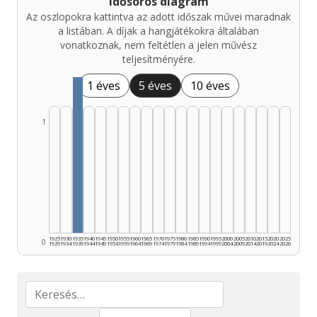
Idősoros diagram
Az oszlopokra kattintva az adott időszak művei maradnak
a listában. A díjak a hangjátékokra általában
vonatkoznak, nem feltétlen a jelen művész
teljesítményére.
1 éves
5 éves
10 éves
1
1925
1930
1935
1940
1945
1950
1955
1960
1965
1970
1975
1980
1985
1990
1995
2000
2005
2010
2015
2020
2025
0
1929
1934
1939
1944
1949
1954
1959
1964
1969
1974
1979
1984
1989
1994
1999
2004
2009
2014
2019
2024
2026