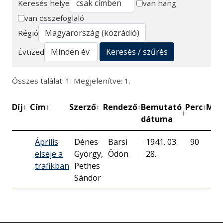
Keresés helye
van hang
van összefoglaló
Keresés
Régió
Keresés / szűrés
Évtized
Összes találat: 1. Megjelenítve: 1.
Díj
Cím
Szerző
Rendező
Bemutató
Perc
Műh
↕
↕
↕
↕
↕
↕
dátuma
Április
Dénes
Barsi
1941. 03.
90
Ma
elseje a
György,
Ödön
28.
Rá
trafikban
Pethes
Sándor