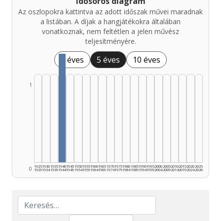
Idősoros diagram
Az oszlopokra kattintva az adott időszak művei maradnak
a listában. A díjak a hangjátékokra általában
vonatkoznak, nem feltétlen a jelen művész
teljesítményére.
1 éves
5 éves
10 éves
1
1925
1930
1935
1940
1945
1950
1955
1960
1965
1970
1975
1980
1985
1990
1995
2000
2005
2010
2015
2020
2025
0
1929
1934
1939
1944
1949
1954
1959
1964
1969
1974
1979
1984
1989
1994
1999
2004
2009
2014
2019
2024
2026