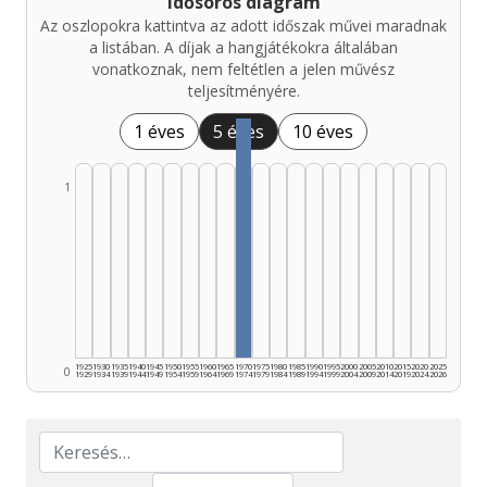
Idősoros diagram
Az oszlopokra kattintva az adott időszak művei maradnak
a listában. A díjak a hangjátékokra általában
vonatkoznak, nem feltétlen a jelen művész
teljesítményére.
1 éves
5 éves
10 éves
1
1925
1930
1935
1940
1945
1950
1955
1960
1965
1970
1975
1980
1985
1990
1995
2000
2005
2010
2015
2020
2025
0
1929
1934
1939
1944
1949
1954
1959
1964
1969
1974
1979
1984
1989
1994
1999
2004
2009
2014
2019
2024
2026