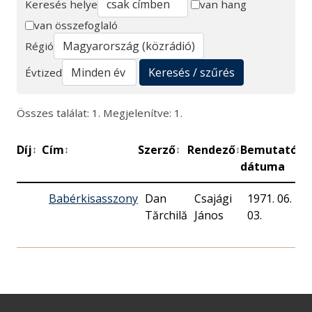
Keresés helye
van hang
van összefoglaló
Keresés
Régió
Keresés / szűrés
Évtized
Összes találat: 1. Megjelenítve: 1.
Díj
Cím
Szerző
Rendező
Bemutató
P
↕
↕
↕
↕
↕
dátuma
Babérkisasszony
Dan
Csajági
1971. 06.
Tărchilă
János
03.