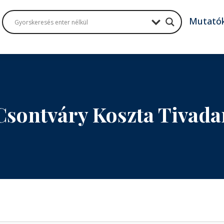
Mutató
Csontváry Koszta Tivada