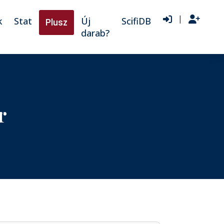
|
k
Stat
Új
ScifiDB
Plusz
darab?
r