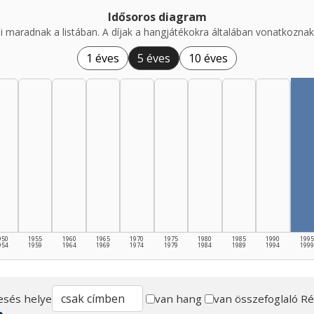
Idősoros diagram
i maradnak a listában. A díjak a hangjátékokra általában vonatkoznak,
1 éves
5 éves
10 éves
950
1955
1960
1965
1970
1975
1980
1985
1990
1995
954
1959
1964
1969
1974
1979
1984
1989
1994
1999
esés helye
van hang
van összefoglaló
Ré