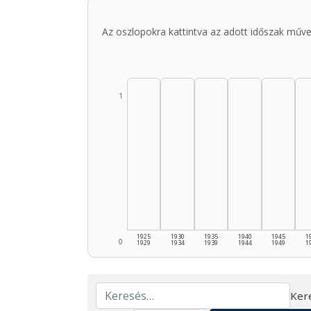
Az oszlopokra kattintva az adott időszak műve
1
1925
1930
1935
1940
1945
1
0
1929
1934
1939
1944
1949
1
Ker