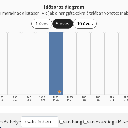
Idősoros diagram
i maradnak a listában. A díjak a hangjátékokra általában vonatkoznak,
1 éves
5 éves
10 éves
★
950
1955
1960
1965
1970
1975
1980
1985
1990
1995
954
1959
1964
1969
1974
1979
1984
1989
1994
1999
esés helye
van hang
van összefoglaló
Ré