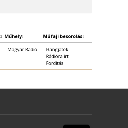
c
Műhely
Műfaji besorolás
↕
↕
↕
Magyar Rádió
Hangjáték
Rádióra írt
Fordítás