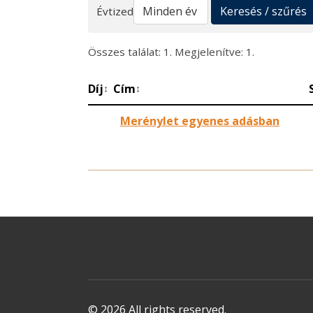
Keresés
Keresés / szűrés
Évtized
Összes találat: 1. Megjelenítve: 1.
Díj
Cím
↕
↕
Merénylet egyenes adásban
© 2026 All rights reserved.