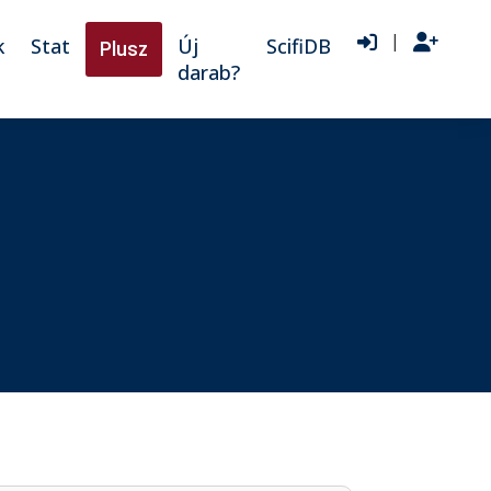
|
k
Stat
Új
ScifiDB
Plusz
darab?