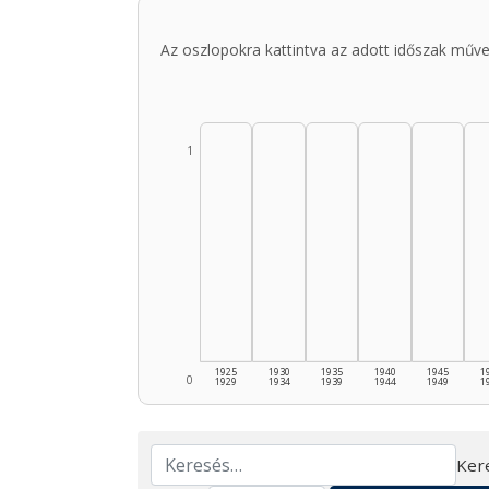
Az oszlopokra kattintva az adott időszak műve
1
1925
1930
1935
1940
1945
1
0
1929
1934
1939
1944
1949
1
Ker