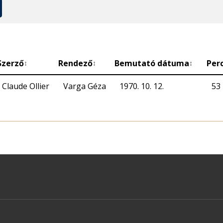
Szerző
Rendező
Bemutató dátuma
Per
↕
↕
↕
Claude Ollier
Varga Géza
1970. 10. 12.
53