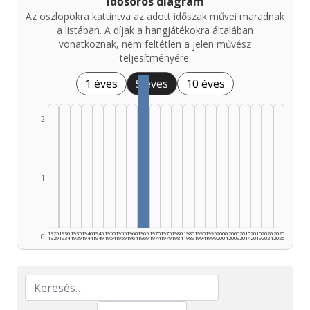
Idősoros diagram
Az oszlopokra kattintva az adott időszak művei maradnak
a listában. A díjak a hangjátékokra általában
vonatkoznak, nem feltétlen a jelen művész
teljesítményére.
1 éves
5 éves
10 éves
2
1
1925
1930
1935
1940
1945
1950
1955
1960
1965
1970
1975
1980
1985
1990
1995
2000
2005
2010
2015
2020
2025
0
1929
1934
1939
1944
1949
1954
1959
1964
1969
1974
1979
1984
1989
1994
1999
2004
2009
2014
2019
2024
2026