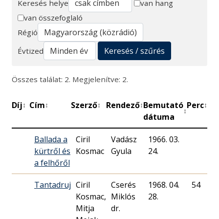
Keresés helye
van hang
van összefoglaló
Keresés
Régió
Keresés / szűrés
Évtized
Összes találat: 2. Megjelenítve: 2.
Díj
Cím
Szerző
Rendező
Bemutató
Perc
Mű
↕
↕
↕
↕
↕
↕
dátuma
Ballada a
Ciril
Vadász
1966. 03.
M
kürtről és
Kosmac
Gyula
24.
R
a felhőről
Tantadruj
Ciril
Cserés
1968. 04.
54
M
Kosmac,
Miklós
28.
R
Mitja
dr.