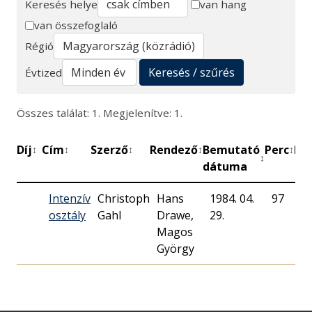
Keresés helye
van hang
van összefoglaló
Keresés
Régió
Keresés / szűrés
Évtized
Összes találat: 1. Megjelenítve: 1.
Díj
Cím
Szerző
Rendező
Bemutató
Perc
Mű
↕
↕
↕
↕
↕
↕
dátuma
Intenzív
Christoph
Hans
1984. 04.
97
M
osztály
Gahl
Drawe,
29.
R
Magos
György