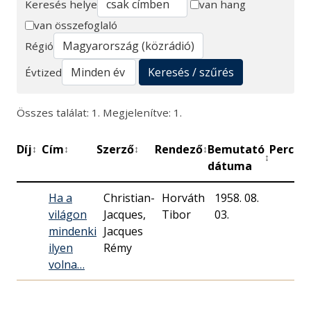
Keresés helye
van hang
van összefoglaló
Keresés
Régió
Keresés / szűrés
Évtized
Összes találat: 1. Megjelenítve: 1.
Díj
Cím
Szerző
Rendező
Bemutató
Perc
M
↕
↕
↕
↕
↕
↕
dátuma
Ha a
Christian-
Horváth
1958. 08.
világon
Jacques,
03.
mindenki
Jacques
ilyen
Rémy
volna…