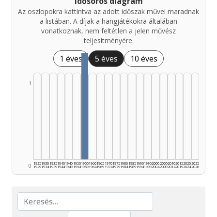
Idősoros diagram
Az oszlopokra kattintva az adott időszak művei maradnak
a listában. A díjak a hangjátékokra általában
vonatkoznak, nem feltétlen a jelen művész
teljesítményére.
1 éves
5 éves
10 éves
1
1925
1930
1935
1940
1945
1950
1955
1960
1965
1970
1975
1980
1985
1990
1995
2000
2005
2010
2015
2020
2025
0
1929
1934
1939
1944
1949
1954
1959
1964
1969
1974
1979
1984
1989
1994
1999
2004
2009
2014
2019
2024
2026