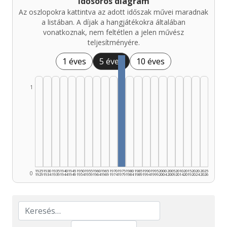
Idősoros diagram
Az oszlopokra kattintva az adott időszak művei maradnak
a listában. A díjak a hangjátékokra általában
vonatkoznak, nem feltétlen a jelen művész
teljesítményére.
1 éves
5 éves
10 éves
1
1925
1930
1935
1940
1945
1950
1955
1960
1965
1970
1975
1980
1985
1990
1995
2000
2005
2010
2015
2020
2025
0
1929
1934
1939
1944
1949
1954
1959
1964
1969
1974
1979
1984
1989
1994
1999
2004
2009
2014
2019
2024
2026