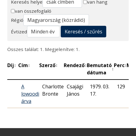
Keresés helye
van hang
van összefoglaló
Keresés
Régió
Keresés / szűrés
Évtized
Összes találat: 1. Megjelenítve: 1.
Díj
Cím
Szerző
Rendező
Bemutató
Perc
Műh
↕
↕
↕
↕
↕
↕
dátuma
A
Charlotte
Csajági
1979. 03.
129
Ma
lowoodi
Bronte
János
17.
Rá
árva