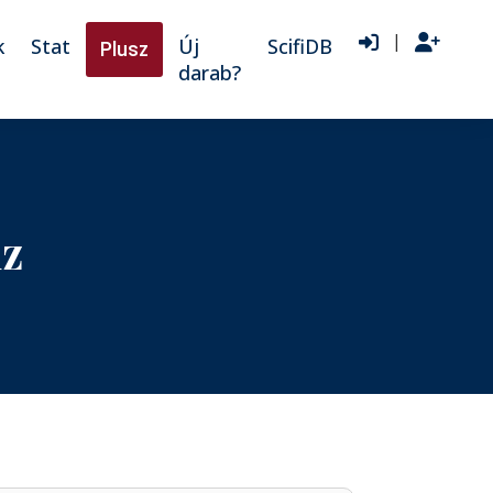
|
k
Stat
Új
ScifiDB
Plusz
darab?
z