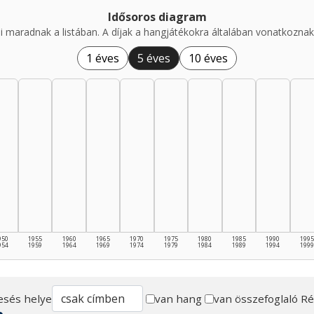
Idősoros diagram
i maradnak a listában. A díjak a hangjátékokra általában vonatkoznak,
1 éves
5 éves
10 éves
950
1955
1960
1965
1970
1975
1980
1985
1990
1995
954
1959
1964
1969
1974
1979
1984
1989
1994
1999
esés helye
van hang
van összefoglaló
Ré