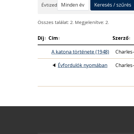
Keresés
Keresés / szűrés
Évtized
Összes találat: 2. Megjelenítve: 2.
Díj
Cím
Szerző
↕
↕
↕
A katona története (1948)
Charles
🔈
Évfordulók nyomában
Charles