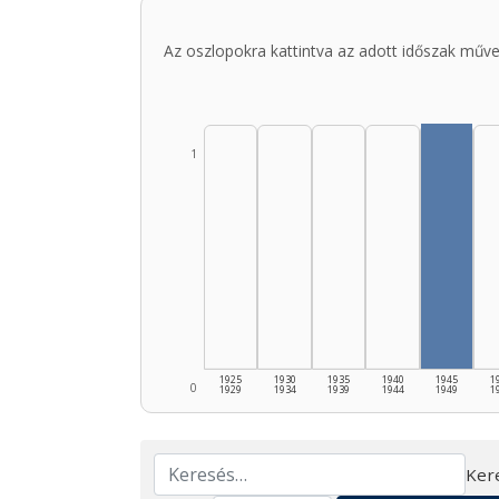
Az oszlopokra kattintva az adott időszak műve
1
1925
1930
1935
1940
1945
1
0
1929
1934
1939
1944
1949
1
Ker