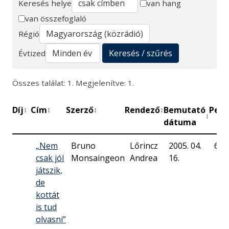
Keresés helye
van hang
van összefoglaló
Keresés
Régió
Keresés / szűrés
Évtized
Összes találat: 1. Megjelenítve: 1.
Díj
Cím
Szerző
Rendező
Bemutató
Perc
↕
↕
↕
↕
↕
dátuma
„Nem
Bruno
Lőrincz
2005. 04.
60
csak jól
Monsaingeon
Andrea
16.
játszik,
de
kottát
is tud
olvasni”