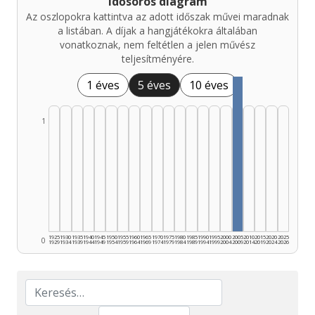
Idősoros diagram
Az oszlopokra kattintva az adott időszak művei maradnak
a listában. A díjak a hangjátékokra általában
vonatkoznak, nem feltétlen a jelen művész
teljesítményére.
1 éves
5 éves
10 éves
1
1925
1930
1935
1940
1945
1950
1955
1960
1965
1970
1975
1980
1985
1990
1995
2000
2005
2010
2015
2020
2025
0
1929
1934
1939
1944
1949
1954
1959
1964
1969
1974
1979
1984
1989
1994
1999
2004
2009
2014
2019
2024
2026